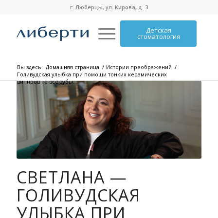
г. Люберцы, ул. Кирова, д. 3
Детская
стоматология
Вы здесь:
Домашняя страница
/
Истории преображений
/
Голивудская улыбка при помощи тонких керамических
виниров на все зубы...
СВЕТЛАНА —
ГОЛИВУДСКАЯ
УЛЫБКА ПРИ