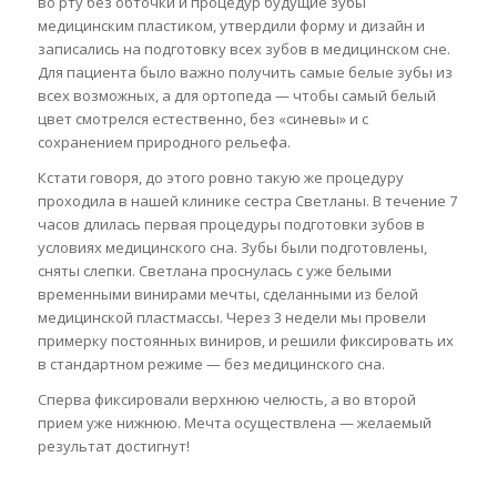
во рту без обточки и процедур будущие зубы
медицинским пластиком, утвердили форму и дизайн и
записались на подготовку всех зубов в медицинском сне.
Для пациента было важно получить самые белые зубы из
всех возможных, а для ортопеда — чтобы самый белый
цвет смотрелся естественно, без «синевы» и с
сохранением природного рельефа.
Кстати говоря, до этого ровно такую же процедуру
проходила в нашей клинике сестра Светланы. В течение 7
часов длилась первая процедуры подготовки зубов в
условиях медицинского сна. Зубы были подготовлены,
сняты слепки. Светлана проснулась с уже белыми
временными винирами мечты, сделанными из белой
медицинской пластмассы. Через 3 недели мы провели
примерку постоянных виниров, и решили фиксировать их
в стандартном режиме — без медицинского сна.
Сперва фиксировали верхнюю челюсть, а во второй
прием уже нижнюю. Мечта осуществлена — желаемый
результат достигнут!